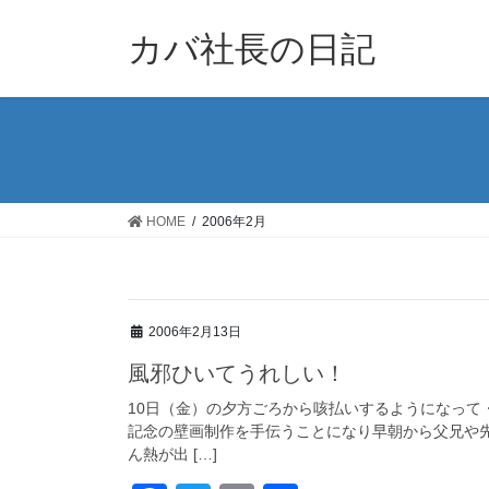
コ
ナ
ン
ビ
カバ社長の日記
テ
ゲ
ン
ー
ツ
シ
に
ョ
移
ン
動
に
移
HOME
2006年2月
動
2006年2月13日
風邪ひいてうれしい！
10日（金）の夕方ごろから咳払いするようになって
記念の壁画制作を手伝うことになり早朝から父兄や先
ん熱が出 […]