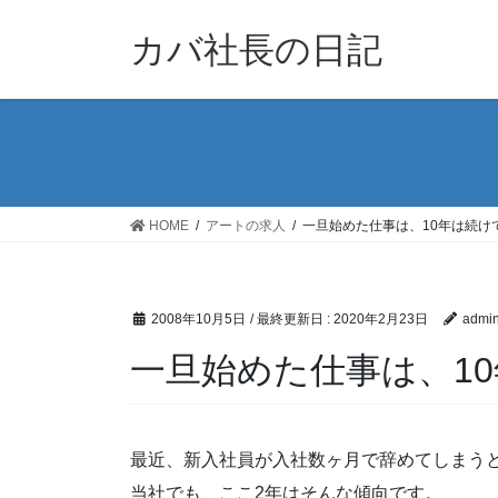
コ
ナ
ン
ビ
カバ社長の日記
テ
ゲ
ン
ー
ツ
シ
に
ョ
移
ン
動
に
移
HOME
アートの求人
一旦始めた仕事は、10年は続け
動
2008年10月5日
/ 最終更新日 :
2020年2月23日
admi
一旦始めた仕事は、1
最近、新入社員が入社数ヶ月で辞めてしまう
当社でも、ここ2年はそんな傾向です。