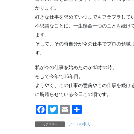
かります。
好きな仕事を求めていつまでもフラフラして
不思議なことに、一生懸命一つのことを続け
ます。
そして、その時自分が今の仕事でプロの領域
す。
私が今の仕事を始めたのが43才の時。
そして今年で16年目。
ようやく、この仕事の意義やこの仕事を続け
に胸躍らせている今日この頃です。
F
T
E
共
a
wi
m
有
アートの求人
カテゴリー
c
tt
ail