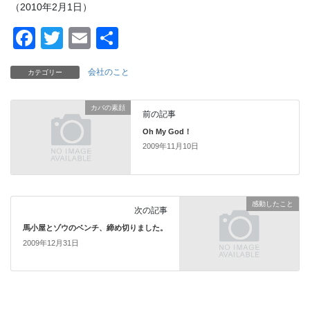
（2010年2月1日）
F
T
E
共
a
wi
m
有
会社のこと
カテゴリー
c
tt
ail
e
er
カバの素顔
前の記事
b
Oh My God！
o
2009年11月10日
o
k
感動したこと
次の記事
馬小屋とゾウのベンチ、締め切りました。
2009年12月31日