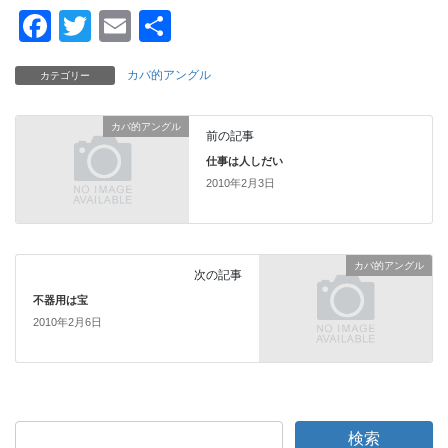
F
T
E
共
a
wi
m
有
カバ的アングル
カテゴリー
c
tt
ail
e
er
カバ的アングル
前の記事
b
仕事は人しだい
o
2010年2月3日
o
k
カバ的アングル
次の記事
不器用は宝
2010年2月6日