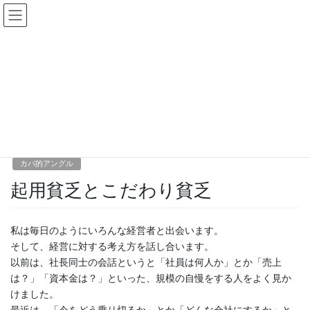
コ
ナ
カバ社長の日記
ン
ビ
テ
ゲ
ン
ー
ツ
シ
カバ的アングル
に
ョ
移
ン
動
に
HOME
カバ的アングル
起用貧乏とこだわり貧乏
移
動
2010年2月5日
/ 最終更新日 :
2020年2月23日
admin_note
カバ的アングル
起用貧乏とこだわり貧乏
私は毎日のようにいろんな経営者と出会います。
そして、経営に対する考え方を話し合います。
以前は、社長同士の会話というと「社員は何人か」とか「売上
は？」「資本金は？」といった、規模の自慢をする人をよく見か
けました。