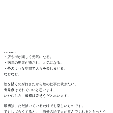
仕事になるのです。
つまり、人や社会に役立つために絵を描くのです。
そのためには、世の中で困っている人を探すことから始めます。
困っている人はたくさんいますが、その中で絵を描くことで役に
立てることがあるかどうかです。
すると、絵（アート）で社会に役立てることが無限にあることに
気づきます。
例えば、
・店や街が楽しく元気になる。
・病院の患者が癒され、元気になる。
・夢のような空間で人々を楽しませる。
などなど。
絵を描くのが好きだから絵の仕事に就きたい。
出発点はそれでいいと思います。
いやむしろ、最初は皆そうだと思います。
最初は、ただ描いているだけでも楽しいものです。
でもしばらくすると、「自分の絵で人が喜んでくれるともっとう