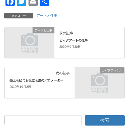
F
T
E
共
a
wi
m
有
アートと仕事
カテゴリー
c
tt
ail
e
er
アートと仕事
前の記事
b
ビッグアートの仕事
o
2010年9月30日
o
k
カバ的アングル
次の記事
売上も給与も役立ち度のバロメーター
2010年10月2日