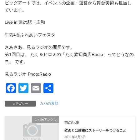
ビッグアートでは、イベントの企画・運営から舞台美術も担当し
ています。
Live in 道の駅・庄和
牛島4番ふれあいフェスタ
さあさあ、見るラジオの開局です。
第1回目は、 たく＆ヒロミの「たく渡辺商店Radio、ってどうなの
ヨ」 です。
見るラジオ PhotoRadio
F
T
E
共
a
wi
m
有
カバの素顔
カテゴリー
c
tt
ail
e
er
カバ的アングル
前の記事
b
壁画とは建物にストーリーをつけること
o
2011年3月6日