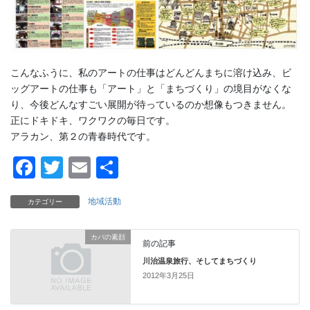
こんなふうに、私のアートの仕事はどんどんまちに溶け込み、ビ
ッグアートの仕事も「アート」と「まちづくり」の境目がなくな
り、今後どんなすごい展開が待っているのか想像もつきません。
正にドキドキ、ワクワクの毎日です。
アラカン、第２の青春時代です。
F
T
E
共
a
wi
m
有
地域活動
カテゴリー
c
tt
ail
e
er
カバの素顔
前の記事
b
川治温泉旅行、そしてまちづくり
o
2012年3月25日
o