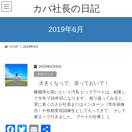
コ
ナ
カバ社長の日記
ン
ビ
テ
ゲ
ン
ー
ツ
シ
2019年6月
に
ョ
移
ン
動
に
HOME
2019年6月
移
動
2019年6月8日
会社のこと
大きくなって、戻っておいで！
離職率が高いという汚名 ビッグアートは、創業し
て今年で26年目になります。 振り返ってみると、
実に多くの人が社員またはインターン（学生研修
生）や有期実習訓練生として入ってきて、 そして
巣立って行きました。 アートの仕事 […]
F
T
E
共