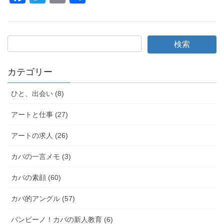
a
wi
m
有
c
tt
ail
e
er
b
o
カテゴリー
o
ひと、出会い (8)
k
アートと仕事 (27)
アートの求人 (26)
カバの一言メモ (3)
カバの素顔 (60)
カバ的アングル (57)
バンビーノ！カバの新人教育 (6)