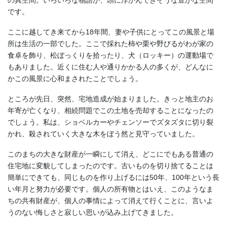
の異空間。いろいろな物語が、頭に浮かんできそうな豊かな空間
です。
ここに越してき来てから18年間、妻や子供にとってこの風景と場
所は生活の一部でした。ここで採れた柿や栗や野びるがわが家の
食卓を飾り、松ぼっくりを拾ったり、犬（ロッキー）の運動場で
もありました。近くに住む人や通りかかる人の多くが、どんなに
かこの風景に心和まされたことでしょう。
ところが先日、突然、宅地造成が始まりました。きっと地主のお
年寄が亡くなり、相続問題でこの土地を売却することになったの
でしょう。私は、ショベルカーやチェンソーでズタズタに切り裂
かれ、殺されていく大きな木をぼう然と見守っていました。
このまちの大きな財産が一瞬にして消え、どこにでもある普通の
住宅地に変貌してしまったのです。古いものを切り捨てることは
簡単にできても、同じものを作り上げるには50年、100年という長
い年月と努力が必要です。個人の所有物とはいえ、このようなま
ちの共有財産が、個人の事情によって消えて行くことに、言いよ
うのない悔しさと寂しい思いが込み上げてきました。