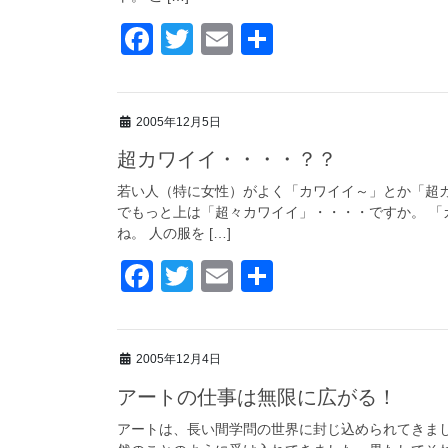
k
F
T
E
共
a
wi
m
有
c
tt
ail
2005年12月5日
e
er
超カワイイ・・・・？？
b
o
若い人（特に女性）がよく「カワイイ～」とか「超
でもっと上は「超々カワイイ」・・・・ですか。 
o
ね。 人の服を […]
k
F
T
E
共
a
wi
m
有
c
tt
ail
2005年12月4日
e
er
アートの仕事は無限に広がる！
b
o
アートは、長い間学問の世界に封じ込められてきま