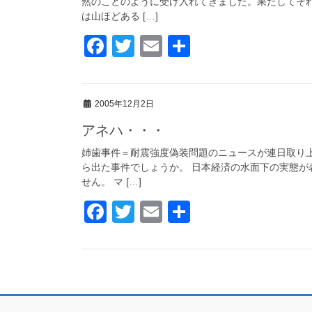
然のことのように受け入れてきました。果たしてそ
o
は山ほどある […]
k
F
T
E
共
a
wi
m
有
c
tt
ail
2005年12月2日
e
er
アネハ・・・
b
o
姉歯事件＝耐震強度偽装問題のニュースが連日取り
ら出た事件でしょうか。 日本経済の水面下の実態が
o
せん。 マ […]
k
F
T
E
共
a
wi
m
有
c
tt
ail
e
er
b