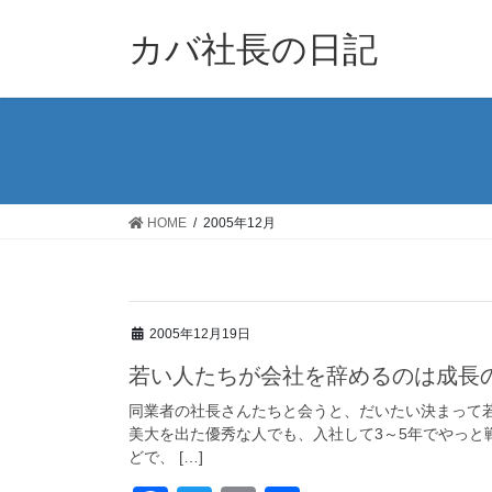
コ
ナ
ン
ビ
カバ社長の日記
テ
ゲ
ン
ー
ツ
シ
に
ョ
移
ン
動
に
移
HOME
2005年12月
動
2005年12月19日
若い人たちが会社を辞めるのは成長
同業者の社長さんたちと会うと、だいたい決まって
美大を出た優秀な人でも、入社して3～5年でやっと
どで、 […]