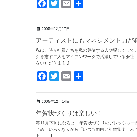
F
T
E
共
a
wi
m
有
c
tt
ail
2005年12月17日
e
er
アーティストにもマネジメント力が
b
o
私は、時々社員たちを私の尊敬する人や親しくして
クを志す二人をアイアンワークで活躍している会社
o
をいただきま […]
k
F
T
E
共
a
wi
m
有
c
tt
ail
2005年12月14日
e
er
年賀状づくりは楽しい！
b
o
毎11月下旬になると、年賀状づくりのプレッシャー
じめ、いろんな人から「いつも面白い年賀状楽しみ
o
ト。 こ […]