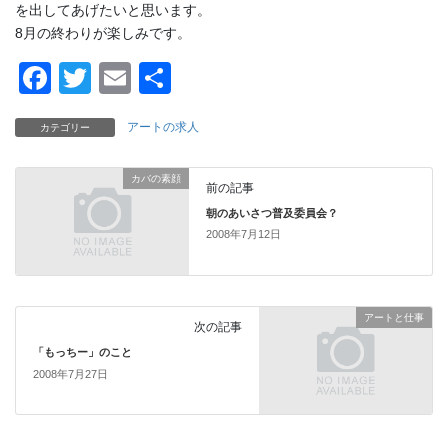
を出してあげたいと思います。
8月の終わりが楽しみです。
F
T
E
共
a
wi
m
有
アートの求人
カテゴリー
c
tt
ail
e
er
カバの素顔
前の記事
b
朝のあいさつ普及委員会？
o
2008年7月12日
o
k
アートと仕事
次の記事
「もっちー」のこと
2008年7月27日