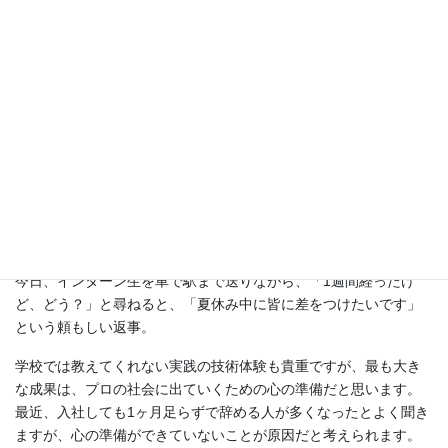
会社説明会で持ってくるポートフォリオも、作品点数が少なく、
そのほとんどが学校の課題のみ。
この段階で個人の能力を評価するのは、ちょっと無理がありま
す。
高校生の時から絵が好きで、イラストや絵画を描きためている人
もチラホラいますが。
学校側の声を聞いても、学生たちの能力の差が出始めるのは2年生
の後期になってからとのこと。
この時期に採用を決定するのは、正直言って博打のようなもので
す。
今日、インターン生を車で駅まで送りながら、「1週間経ったけ
ど、どう？」と尋ねると、「夏休み中に皆に差をつけたいです」
という頼もしい返事。
学校では教えてくれない実践の技術体験も貴重ですが、最も大き
な成果は、プロの社会に出ていくための心の準備だと思います。
最近、入社しても1ヶ月足らずで辞める人が多くなったとよく聞き
ますが、心の準備ができていないことが原因だと考えられます。