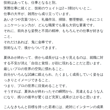
技術はあっても、仕事となると別。
実際仕事に就くと、技術のウェイトは2～3割がいいとこ。
仕事の大半が、雑用から成り立っています。
あいさつや言葉づかい、礼儀作法、掃除、整理整頓、それにコミ
ュニケーション力が、どんな職業でも最も大切な要素です。
それに、前向きな姿勢と不屈の精神、もちろんその仕事が好きな
こと。
それだけあれば、鬼に金棒です。
技術なんで、後からついてきます。
夏休みが終わって、傍から成長がはっきり見えるのは、就職に対
する不安が消え「自信と覚悟」が顔に現れることだと思います。
厳しいプロの世界の空気に慣れること。
自分がいろんな試練に鍛えられ、たくましく成長していく姿をは
っきりとイメージできること。
つまり、プロの世界に目覚めることです。
そうすれば、夏休みが終わったその瞬間から、見違えるような人
になり、残りの後半が驚くほど充実し成果が上がると思います。
こんなきちんと目標を持った若者には、絶対にインターンの成果