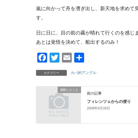
嵐に向かって舟を漕ぎ出し、新天地を求めて
す。
日に日に、目の前の霧が晴れて行くのを感じ
あとは覚悟を決めて、船出するのみ！
F
T
E
共
a
wi
m
有
カバ的アングル
カテゴリー
c
tt
ail
e
er
感動したこと
前の記事
b
フィレンツェからの便り
o
2008年9月26日
o
k