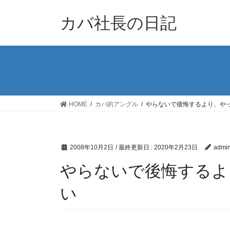
コ
ナ
ン
ビ
カバ社長の日記
テ
ゲ
ン
ー
ツ
シ
に
ョ
移
ン
動
に
移
HOME
カバ的アングル
やらないで後悔するより、や
動
2008年10月2日
/ 最終更新日 :
2020年2月23日
admi
やらないで後悔するよ
い