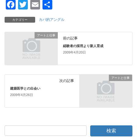
F
T
E
共
a
wi
m
有
カバ的アングル
カテゴリー
c
tt
ail
e
er
アートと仕事
前の記事
b
経験者の採用より新人育成
o
2009年4月20日
o
k
アートと仕事
次の記事
建築医学との出会い
2009年4月26日