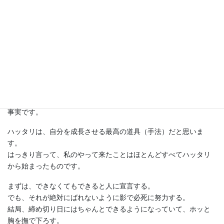
うです。
学校の先生方ともよくその話をします。
「最近の子はハッタリがきかない。まずは、できると言わなきゃ
何も始まらない。ハッタリを言うことで、自分にプレッシャーを
かけて、必死でばれないように努力する。最近の子は、それがで
きないんで困っています」
それは同感です。
ただ、それを教育してくれる親や先生、先輩がいなくなったのも
事実です。
ハッタリは、自分を成長させる最高の道具（手法）だと思いま
す。
はっきり言って、私のやって来たことはほとんどすべてハッタリ
から始まったものです。
まずは、できなくてもできると人に宣言する。
でも、それが絶対にばれないように影で必死に努力する。
結局、締め切り日にはちゃんとできるようになっていて、ホッと
胸を撫で下ろす。