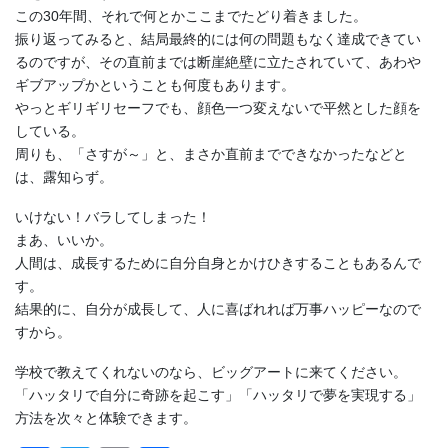
この30年間、それで何とかここまでたどり着きました。
振り返ってみると、結局最終的には何の問題もなく達成できてい
るのですが、その直前までは断崖絶壁に立たされていて、あわや
ギブアップかということも何度もあります。
やっとギリギリセーフでも、顔色一つ変えないで平然とした顔を
している。
周りも、「さすが～」と、まさか直前までできなかったなどと
は、露知らず。
いけない！バラしてしまった！
まあ、いいか。
人間は、成長するために自分自身とかけひきすることもあるんで
す。
結果的に、自分が成長して、人に喜ばれれば万事ハッピーなので
すから。
学校で教えてくれないのなら、ビッグアートに来てください。
「ハッタリで自分に奇跡を起こす」「ハッタリで夢を実現する」
方法を次々と体験できます。