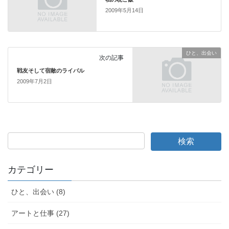
o
2009年5月14日
o
k
ひと、出会い
次の記事
戦友そして宿敵のライバル
2009年7月2日
カテゴリー
ひと、出会い (8)
アートと仕事 (27)