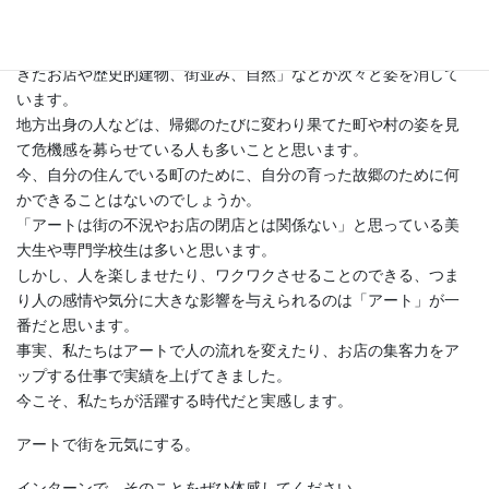
それが、ビッグアートの使命です。
今世の中は不況にあえぎ、私たちの住む街から「人々に愛されて
きたお店や歴史的建物、街並み、自然」などが次々と姿を消して
います。
地方出身の人などは、帰郷のたびに変わり果てた町や村の姿を見
て危機感を募らせている人も多いことと思います。
今、自分の住んでいる町のために、自分の育った故郷のために何
かできることはないのでしょうか。
「アートは街の不況やお店の閉店とは関係ない」と思っている美
大生や専門学校生は多いと思います。
しかし、人を楽しませたり、ワクワクさせることのできる、つま
り人の感情や気分に大きな影響を与えられるのは「アート」が一
番だと思います。
事実、私たちはアートで人の流れを変えたり、お店の集客力をア
ップする仕事で実績を上げてきました。
今こそ、私たちが活躍する時代だと実感します。
アートで街を元気にする。
インターンで、そのことをぜひ体感してください。