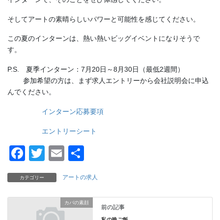
そしてアートの素晴らしいパワーと可能性を感じてください。
この夏のインターンは、熱い熱いビッグイベントになりそうで
す。
P.S. 夏季インターン：7月20日～8月30日（最低2週間）
参加希望の方は、まず求人エントリーから会社説明会に申込
んでください。
インターン応募要項
エントリーシート
F
T
E
共
a
wi
m
有
アートの求人
カテゴリー
c
tt
ail
e
er
カバの素顔
前の記事
b
私の晩ご飯