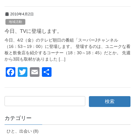
a
wi
m
有
c
tt
ail
2010年4月2日
e
er
地域活動
b
今日、TVに登場します。
o
今日、4/2（金）のテレビ朝日の番組「スーパーJチャンネル
o
（16：53～19：00）に登場します。 登場するのは、ユニークな看
板と飲食店を紹介するコーナー（18：30～18：45）だとか。 先週
k
から3回も取材がありました […]
F
T
E
共
a
wi
m
有
c
tt
ail
e
er
b
o
カテゴリー
o
ひと、出会い (8)