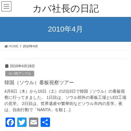
コ
ナ
カバ社長の日記
ン
ビ
テ
ゲ
ン
ー
ツ
シ
2010年4月
に
ョ
移
ン
動
に
HOME
2010年4月
移
動
2010年4月18日
カバ的アングル
韓国（ソウル）看板視察ツアー
4月8日（木）から10日（土）の2泊3日で韓国（ソウル）の看板視
察に行ってきました。 1日目は、ソウル郊外の看板工場とLED工場
の見学。 2日目は、世界遺産や繁華街などソウル市内の見学。夜
は、自由行動で「NANTA」を観 […]
F
T
E
共