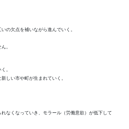
互いの欠点を補いながら進んでいく。
せん。
いく。
な新しい市や町が生まれていく。
られなくなっていき、モラール（労働意欲）が低下して