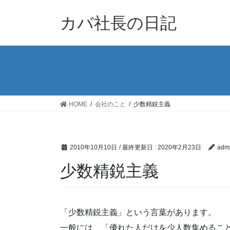
コ
ナ
ン
ビ
カバ社長の日記
テ
ゲ
ン
ー
ツ
シ
に
ョ
移
ン
動
に
移
HOME
会社のこと
少数精鋭主義
動
2010年10月10日
/ 最終更新日 :
2020年2月23日
adm
少数精鋭主義
「少数精鋭主義」という言葉があります。
一般には、「優れた人だけを少人数集めるこ