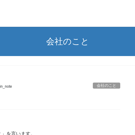
会社のこと
会社のこと
in_note
と」を言います。