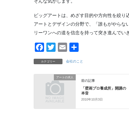
そんな気がします。
ビッグアートは、めざす目的や方向性を絞り
アートとデザインの分野で、「誰もがやらな
リーワンへの道を信念を持って突き進んでい
F
T
E
共
a
wi
m
有
会社のこと
カテゴリー
c
tt
ail
e
er
アートの求人
前の記事
b
「壁画プロ養成所」開講の
o
本音
o
2010年10月3日
k