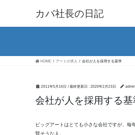
コ
ナ
ン
ビ
カバ社長の日記
テ
ゲ
ン
ー
ツ
シ
に
ョ
移
ン
動
に
移
HOME
アートの求人
会社が人を採用する基準
動
2011年5月16日
/ 最終更新日 :
2020年2月23日
admi
会社が人を採用する基
ビッグアートはとても小さな会社ですが、毎
賢そうな人。