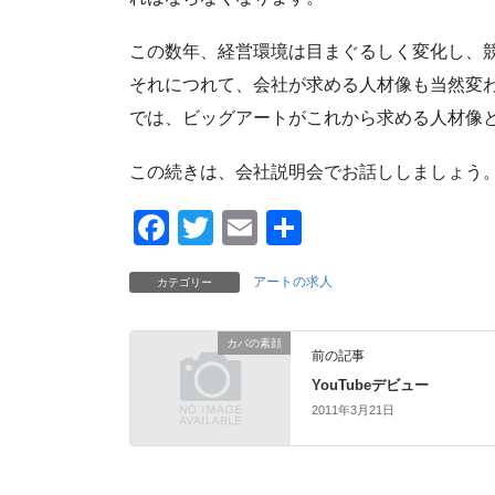
この数年、経営環境は目まぐるしく変化し、
それにつれて、会社が求める人材像も当然変わ
では、ビッグアートがこれから求める人材像
この続きは、会社説明会でお話ししましょう
F
T
E
共
a
wi
m
有
アートの求人
カテゴリー
c
tt
ail
e
er
カバの素顔
前の記事
b
YouTubeデビュー
o
2011年3月21日
o
k