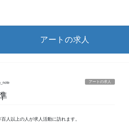
アートの求人
アートの求人
n_note
準
年百人以上の人が求人活動に訪れます。