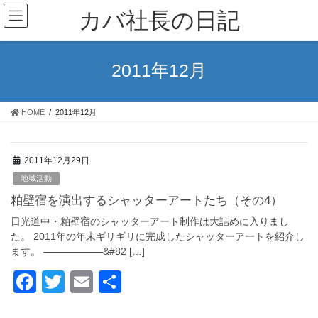
コ
ナ
カバ社長の日記
ン
ビ
テ
ゲ
ン
ー
ツ
シ
2011年12月
に
ョ
移
ン
動
に
HOME
2011年12月
移
動
2011年12月29日
地域活動
粕壁宿を演出するシャッターアートたち（その4）
日光道中・粕壁宿のシャッターアート制作は大詰めに入りまし
た。 2011年の年末ギリギリに完成したシャッターアートを紹介し
ます。 ——————&#82 […]
F
T
E
共
a
wi
m
有