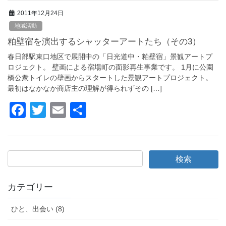
c
tt
ail
2011年12月24日
e
er
地域活動
b
粕壁宿を演出するシャッターアートたち（その3）
o
春日部駅東口地区で展開中の「日光道中・粕壁宿」景観アートプ
o
ロジェクト。 壁画による宿場町の面影再生事業です。 1月に公園
橋公衆トイレの壁画からスタートした景観アートプロジェクト。
k
最初はなかなか商店主の理解が得られずその […]
F
T
E
共
a
wi
m
有
c
tt
ail
e
er
b
o
カテゴリー
o
ひと、出会い (8)
k