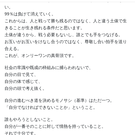
結果、皆同じ土俵で戦うからナンバーワンだけしか生き残れな
い。
99％は負けて消えていく。
これからは、人と戦って勝ち残るのではなく、人と違う土俵で生
きることが生き残れる条件だと思います。
土俵が違うから、戦う必要もないし、誰とでも手をつなげる。
お互いがお互いをけなし合うのではなく、尊敬し合い拍手を送り
合える。
これが、オンリーワンの真骨頂です。
社会の常識や既成の枠組みに捕らわれないで、
自分の目で見て、
自分の体で感じて、
自分の頭で考え抜く。
自分の進むべき道を決めるモノサシ（基準）はただ一つ。
「自分でなければできないことか」ということ。
誰もやろうとしないこと。
自分が一番そのことに対して情熱を持っていること。
それで十分です。