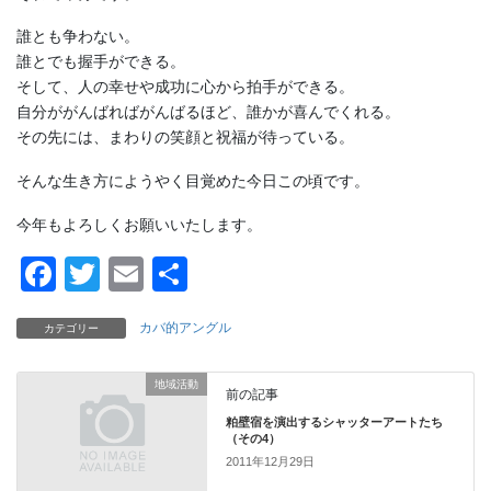
誰とも争わない。
誰とでも握手ができる。
そして、人の幸せや成功に心から拍手ができる。
自分ががんばればがんばるほど、誰かが喜んでくれる。
その先には、まわりの笑顔と祝福が待っている。
そんな生き方にようやく目覚めた今日この頃です。
今年もよろしくお願いいたします。
F
T
E
共
a
wi
m
有
カバ的アングル
カテゴリー
c
tt
ail
e
er
地域活動
前の記事
b
粕壁宿を演出するシャッターアートたち
o
（その4）
2011年12月29日
o