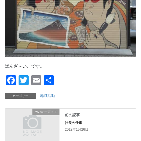
ばんざ～い、です。
F
T
E
共
a
wi
m
有
地域活動
カテゴリー
c
tt
ail
e
er
カバの一言メモ
前の記事
b
社長の仕事
o
2012年1月26日
o