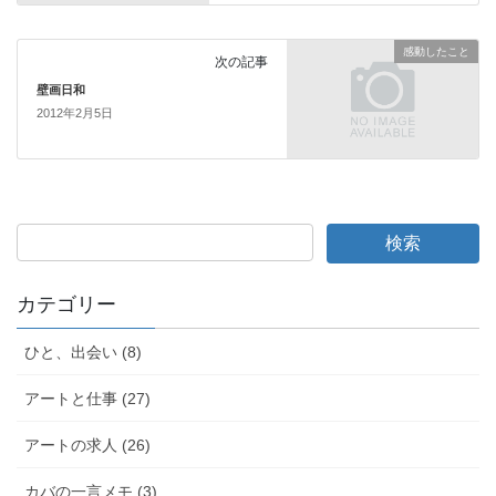
k
感動したこと
次の記事
壁画日和
2012年2月5日
カテゴリー
ひと、出会い (8)
アートと仕事 (27)
アートの求人 (26)
カバの一言メモ (3)