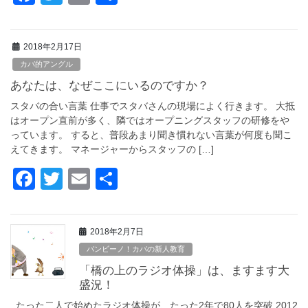
a
wi
m
有
c
tt
ail
2018年2月17日
e
er
カバ的アングル
b
あなたは、なぜここにいるのですか？
o
スタバの合い言葉 仕事でスタバさんの現場によく行きます。 大抵
o
はオープン直前が多く、隣ではオープニングスタッフの研修をや
っています。 すると、普段あまり聞き慣れない言葉が何度も聞こ
k
えてきます。 マネージャーからスタッフの […]
F
T
E
共
a
wi
m
有
c
tt
ail
2018年2月7日
e
er
バンビーノ！カバの新人教育
b
「橋の上のラジオ体操」は、ますます大
o
盛況！
たった二人で始めたラジオ体操が、たった2年で80人を突破 2012