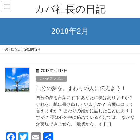
コ
ナ
カバ社長の日記
ン
ビ
テ
ゲ
ン
ー
ツ
シ
2018年2月
に
ョ
移
ン
動
に
HOME
2018年2月
移
動
2018年2月18日
カバ的アングル
自分の夢を、まわりの人に伝えよう！
自分の夢を言葉にする あなたに夢はありますか？
それを、紙に書き出していますか？ 言葉に出して
言えますか？ まわりの誰かに話したことはありま
すか？ 夢は心の中に秘めているだけでは、 なかな
か実現できません。 最初から、す […]
F
T
E
共