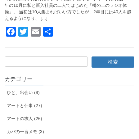
o
年の10月に私と新入社員の二人ではじめた「橋の上のラジオ体
k
操」。 当初は10人集まればいい方でしたが、2年目には40人を超
えるようになり、 […]
F
T
E
共
a
wi
m
有
c
tt
ail
e
er
b
o
カテゴリー
o
ひと、出会い (8)
k
アートと仕事 (27)
アートの求人 (26)
カバの一言メモ (3)