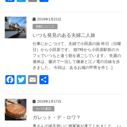
a
wi
m
有
c
tt
ail
2019年1月21日
e
er
感動したこと
b
いつも発見のある夫婦二人旅
o
仕事にかこつけて、夫婦で小田原の旅 昨日（日曜
o
日）から小田原です。 朝7時から小田原駅前のカ
フェでいつもと違う朝を過ごしています。 先週の
k
連休は、藤沢で一泊して鎌倉と江ノ電の沿線を歩
きました。 今回は、あるお城の甲冑を作 […]
F
T
E
共
a
wi
m
有
c
tt
ail
2019年1月17日
e
er
カバの素顔
b
ガレット・デ・ロワ？
o
奥さんの誕生祝いに娘家族が来てくれました。 い