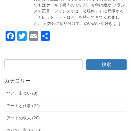
o
つもはケーキで祝うのですが、今年は娘が フラン
スで正月（フランスでは「公現祭」）に登場する
k
「ガレット・デ・ロア」を持ってきてくれまし
た。 人数分に切り分けて、めいめいが好き […]
F
T
E
共
a
wi
m
有
c
tt
ail
e
er
b
o
カテゴリー
o
ひと、出会い (8)
k
アートと仕事 (27)
アートの求人 (26)
カバの一言メモ (3)