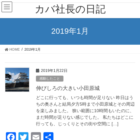
コ
ナ
カバ社長の日記
ン
ビ
テ
ゲ
ン
ー
ツ
シ
2019年1月
に
ョ
移
ン
動
に
HOME
2019年1月
移
動
2019年1月22日
感動したこと
伸びしろの大きい小田原城
どこに行っても、いつも時間が足りない 昨日はう
ちの奥さんと結局夕方5時まで小田原城とその周辺
を楽しみました。 狭い範囲に10時間もいたのに、
まだ時間が足りない感じでした。 私たちはどこに
行っても、じっくりとその街や空間に […]
F
T
E
共