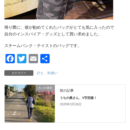
帰り際に、彼が勧めてくれたバッグがとても気に入ったので
自分のインスパイア・グッズとして買い求めました。
スチームパンク・テイストのバッグです。
F
T
E
共
a
wi
m
有
ひと、出会い
カテゴリー
c
tt
ail
e
er
カバの素顔
前の記事
b
うちの奥さん、V字回復！
o
2020年3月26日
o
k