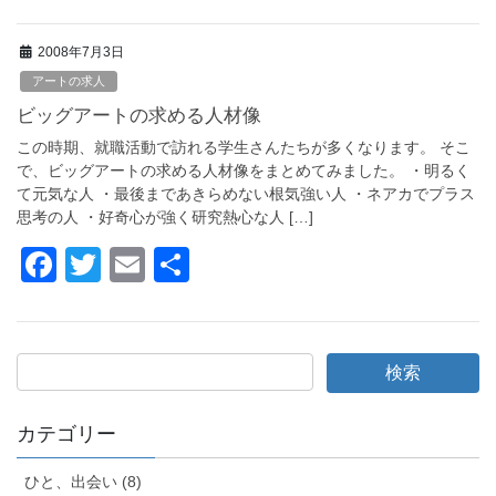
a
wi
m
有
c
tt
ail
2008年7月3日
e
er
アートの求人
b
ビッグアートの求める人材像
o
この時期、就職活動で訪れる学生さんたちが多くなります。 そこ
o
で、ビッグアートの求める人材像をまとめてみました。 ・明るく
て元気な人 ・最後まであきらめない根気強い人 ・ネアカでプラス
k
思考の人 ・好奇心が強く研究熱心な人 […]
F
T
E
共
a
wi
m
有
c
tt
ail
e
er
b
o
カテゴリー
o
ひと、出会い (8)