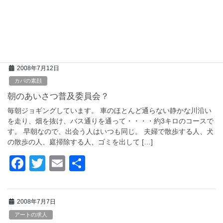
k
職活動ですから、訪ねてくる時はまだ […]
F
T
E
共
a
wi
m
有
c
tt
ail
2008年7月12日
e
er
カバの素顔
b
朝のあいさつ普及委員会？
o
毎朝ジョギングしています。 車のほとんど通らない静かな川沿い
o
を走り、畑を抜け、バス通りを通って・・・・約3キロのコースで
す。 早朝なので、出会う人はいつも同じ。 夫婦で散歩する人、犬
k
の散歩の人、庭掃除する人、ゴミを出して […]
F
T
E
共
a
wi
m
有
c
tt
ail
2008年7月7日
e
er
アートの求人