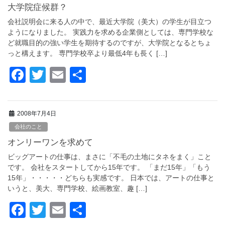
b
大学院症候群？
o
会社説明会に来る人の中で、最近大学院（美大）の学生が目立つ
o
ようになりました。 実践力を求める企業側としては、専門学校な
ど就職目的の強い学生を期待するのですが、大学院となるとちょ
k
っと構えます。 専門学校卒より最低4年も長く […]
F
T
E
共
a
wi
m
有
c
tt
ail
2008年7月4日
e
er
会社のこと
b
オンリーワンを求めて
o
ビッグアートの仕事は、まさに「不毛の土地にタネをまく」こと
o
です。 会社をスタートしてから15年です。 「まだ15年」「もう
15年」・・・・・どちらも実感です。 日本では、アートの仕事と
k
いうと、美大、専門学校、絵画教室、趣 […]
F
T
E
共