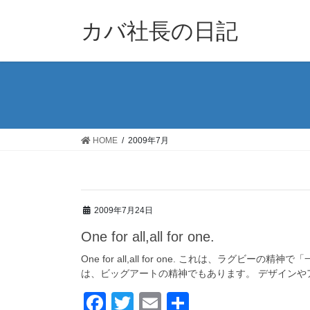
コ
ナ
ン
ビ
カバ社長の日記
テ
ゲ
ン
ー
ツ
シ
に
ョ
移
ン
動
に
移
HOME
2009年7月
動
2009年7月24日
One for all,all for one.
One for all,all for one. これは、ラ
は、ビッグアートの精神でもあります。 デザインやア
F
T
E
共