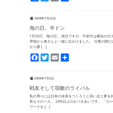
a
wi
m
有
c
tt
ail
2009年7月21日
e
er
海の日。半ドン
b
o
7月20日、海の日。 祝日ですが、午前中は横浜の
早朝から奥さんと一緒に出かけました。 仕事の間だ
o
から横 […]
k
F
T
E
共
a
wi
m
有
c
tt
ail
2009年7月2日
e
er
戦友そして宿敵のライバル
b
o
私の周りには日本の未来をつくろうと高い志と夢を
長もその一人。 10年以上のおつきあいです。 「
o
ワークを […]