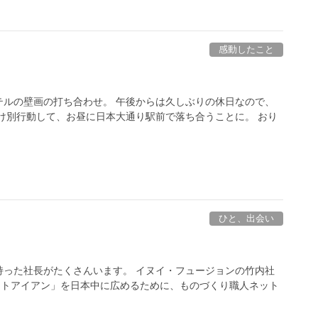
感動したこと
ホテルの壁画の打ち合わせ。 午後からは久しぶりの休日なので、
け別行動して、お昼に日本大通り駅前で落ち合うことに。 おり
ひと、出会い
持った社長がたくさんいます。 イヌイ・フュージョンの竹内社
ロートアイアン」を日本中に広めるために、ものづくり職人ネット