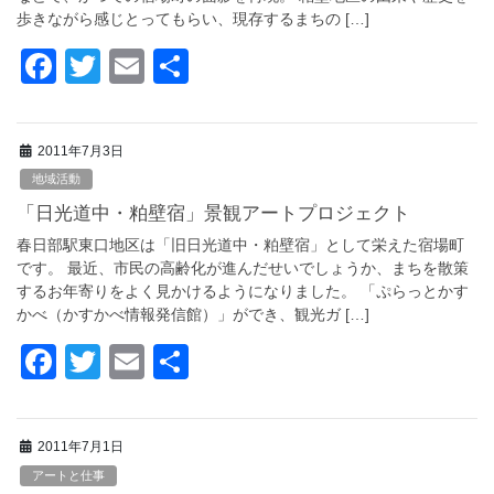
k
歩きながら感じとってもらい、現存するまちの […]
F
T
E
共
a
wi
m
有
c
tt
ail
2011年7月3日
e
er
地域活動
b
「日光道中・粕壁宿」景観アートプロジェクト
o
春日部駅東口地区は「旧日光道中・粕壁宿」として栄えた宿場町
o
です。 最近、市民の高齢化が進んだせいでしょうか、まちを散策
するお年寄りをよく見かけるようになりました。 「ぷらっとかす
k
かべ（かすかべ情報発信館）」ができ、観光ガ […]
F
T
E
共
a
wi
m
有
c
tt
ail
2011年7月1日
e
er
アートと仕事