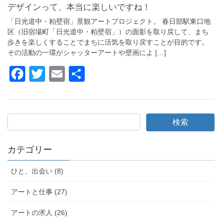
b
デザインって、本当に楽しいですね！
o
「日光道中・粕壁宿」景観アートプロジェクト。 春日部駅東口地
o
区（旧宿場町「日光道中・粕壁宿」）の面影を取り戻して、まち
歩きを楽しくすることでまちに活気を取り戻すことが目的です。
k
その活動の一環がシャッターアートや壁画によ […]
F
T
E
共
a
wi
m
有
c
tt
ail
e
er
b
o
カテゴリー
o
ひと、出会い (8)
k
アートと仕事 (27)
アートの求人 (26)