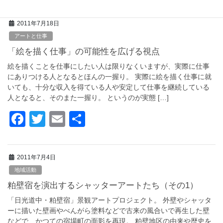
a
wi
m
有
c
tt
ail
2011年7月18日
e
er
アートと仕事
b
「絵を描く仕事」の可能性を広げる視点
o
絵を描くことを仕事にしたい人は限りなくいますが、実際に仕事
o
にありつける人となるとほんの一握り。 実際に絵を描く仕事に就
いても、十分な収入を得ている人や安定して仕事を継続している
k
人となると、そのまた一握り。 というのが実態 […]
F
T
E
共
a
wi
m
有
c
tt
ail
2011年7月4日
e
er
地域活動
b
粕壁宿を演出するシャッターアートたち（その1）
o
「日光道中・粕壁宿」景観アートプロジェクト。 外壁やシャッタ
o
ーに描いた壁画やべんがら塗料などで古来の風合いで再生した壁
などで、かつての宿場町の面影を再現。 粕壁地区の由来や歴史を