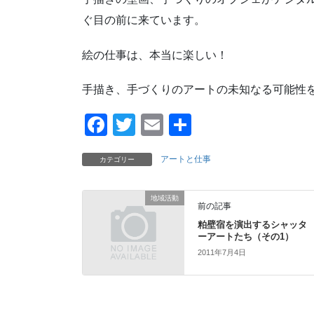
ぐ目の前に来ています。
絵の仕事は、本当に楽しい！
手描き、手づくりのアートの未知なる可能性
F
T
E
共
a
wi
m
有
アートと仕事
カテゴリー
c
tt
ail
e
er
地域活動
前の記事
b
粕壁宿を演出するシャッタ
o
ーアートたち（その1）
o
2011年7月4日
k