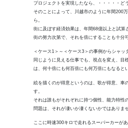
プロジェクトを実現したなら、・・・・・ど
そのことによって、川越市のように年間200
ら。
街に及ぼす経済効果は、年間68億以上と試算
街の努力次第で、それを倍にすることも十分
＜ケース1＞～＜ケース3＞の事例からシャッ
同じように見える仕事でも、視点を変え、目
は、何十倍にも何百倍にも何万倍にもなると
絵を描くのが得意というのは、歌が得意、車
す。
それは誰もがそれぞれに持つ個性、能力特性
問題は、それが凄いか凄くないかではありま
ここに時速300キロで走れるスーパーカーが