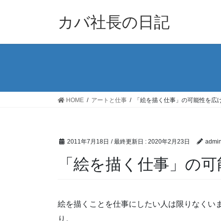
コ
ナ
ン
ビ
カバ社長の日記
テ
ゲ
ン
ー
ツ
シ
に
ョ
移
ン
動
に
移
HOME
アートと仕事
「絵を描く仕事」の可能性を広
動
2011年7月18日
/ 最終更新日 :
2020年2月23日
admi
「絵を描く仕事」の可
絵を描くことを仕事にしたい人は限りなくい
り。