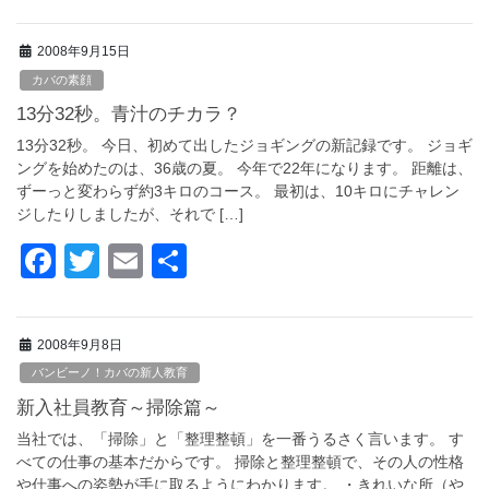
a
wi
m
有
c
tt
ail
2008年9月15日
e
er
カバの素顔
b
13分32秒。青汁のチカラ？
o
13分32秒。 今日、初めて出したジョギングの新記録です。 ジョギ
o
ングを始めたのは、36歳の夏。 今年で22年になります。 距離は、
ずーっと変わらず約3キロのコース。 最初は、10キロにチャレン
k
ジしたりしましたが、それで […]
F
T
E
共
a
wi
m
有
c
tt
ail
2008年9月8日
e
er
バンビーノ！カバの新人教育
b
新入社員教育～掃除篇～
o
当社では、「掃除」と「整理整頓」を一番うるさく言います。 す
o
べての仕事の基本だからです。 掃除と整理整頓で、その人の性格
や仕事への姿勢が手に取るようにわかります。 ・きれいな所（や