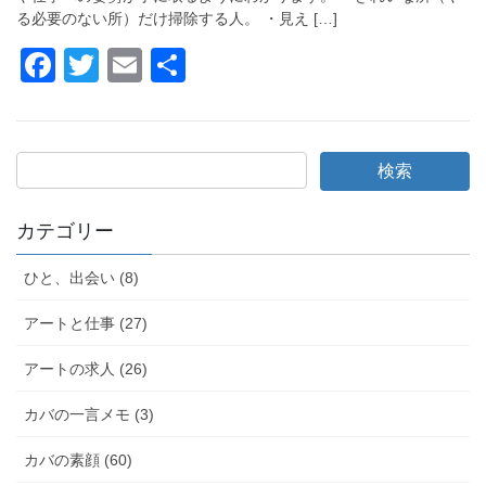
k
る必要のない所）だけ掃除する人。 ・見え […]
F
T
E
共
a
wi
m
有
c
tt
ail
e
er
b
o
カテゴリー
o
ひと、出会い (8)
k
アートと仕事 (27)
アートの求人 (26)
カバの一言メモ (3)
カバの素顔 (60)