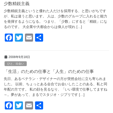
b
少数精鋭主義
o
少数精鋭主義というと優れた人だけを採用する、と思いがちです
o
が、私は違うと思います。 人は、少数のグループに入れると能力
を発揮するようになる。 つまり、「少数」にすると「精鋭」にな
k
るのです。 大企業や大都会からは偉人が現れ […]
F
T
E
共
a
wi
m
有
c
tt
ail
2008年9月18日
e
er
ひと、出会い
b
「生活」のための仕事と「人生」のための仕事
o
先日、あるベテラン・デザイナーの方が突然会社に立ち寄られま
o
した。 以前、ちょっとある会合でお会いしたことのある、私と同
年配の方です。 私の顔を見るなり、「いい環境で仕事してますね
k
～。夢があって、まるでスタジオ・ジプリです […]
F
T
E
共