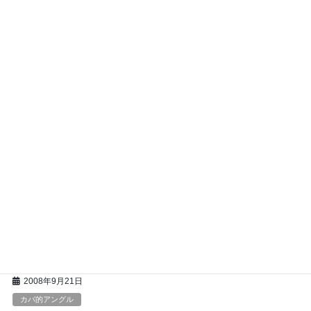
k
・・・・・・・・・ 私の独り言です。
F
T
E
共
a
wi
m
有
c
tt
ail
2008年9月22日
e
er
アートの求人
b
「能力」より「やる気」
o
人を採用する時、本人の能力を見ることに重きを置きがちです。
o
作品や経歴、資格など・・・・。 しかし、過去を振り返ってみる
と、鳴り物入りで入社した人は大概1～2ヶ月でリタイア。 逆に入
k
社時は能力が低く全く期待していなかった […]
F
T
E
共
a
wi
m
有
c
tt
ail
2008年9月21日
e
er
カバ的アングル