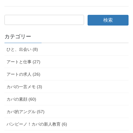
a
wi
m
有
c
tt
ail
e
er
b
o
カテゴリー
o
ひと、出会い (8)
k
アートと仕事 (27)
アートの求人 (26)
カバの一言メモ (3)
カバの素顔 (60)
カバ的アングル (57)
バンビーノ！カバの新人教育 (6)