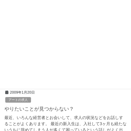
a
wi
m
有
c
tt
ail
2009年1月24日
e
er
カバの素顔
b
カバのつくった面白年賀状集～その1～
o
今年も、たくさんの方から年賀状をいただきました。 その中で毎
o
年うれしいコメントがあります。 それは、「いつも面白い年賀状
を楽しみにしてます」「いつも元気の出る年賀状をありがとう」
k
「カバ社長らしさが伝わってきます」などなど […]
F
T
E
共
a
wi
m
有
c
tt
ail
2009年1月20日
e
er
アートの求人
b
やりたいことが見つからない？
o
最近、いろんな経営者とお会いして、求人の状況などをお話しす
o
ることがよくあります。 最近の新入生は、入社して3ヶ月も経たな
いうちに辞めてしまう人が多くて困っているという話しがよく出