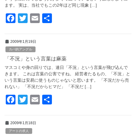
k
ます。 実は、当社でもこの2年ほど同じ現象 […]
F
T
E
共
a
wi
m
有
c
tt
ail
2009年1月19日
e
er
カバ的アングル
b
「不況」という言葉は麻薬
o
マスコミや身の回りでは、連日「不況」という言葉が飛び込んで
o
きます。 これは言葉の公害ですね。 経営者たるもの、「不況」と
いう言葉は安易に使うものじゃないと思います。 「不況だから売
k
れない」 「不況だからヒマだ」 「不況だ […]
F
T
E
共
a
wi
m
有
c
tt
ail
2009年1月18日
e
er
アートの求人