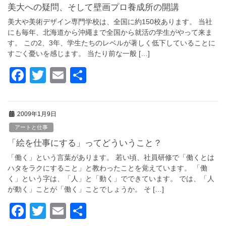
b
美大への疑問、そして壁画プロ養成所の開講
o
美大や美術デザイン専門学校は、全国に約150校あります。 当社
o
にも毎年、北海道から沖繩まで全国から就活の学生がやって来ま
す。 この2、3年、学生たちのレベルが著しく低下していることに
k
すごく憂いを感じます。 当たり前な一般 […]
F
T
E
共
a
wi
m
有
c
tt
ail
2009年1月9日
e
er
アートと仕事
b
「絵を仕事にする」ってどういうこと？
o
「働く」という言葉があります。 若い頃、社員研修で「働くとは
o
ハタをラクにすること」と教わったことを覚えています。 「働
く」という字は、「人」と「動く」でできています。 では、「人
k
が動く」ことが「働く」ことでしょうか。 そ […]
F
T
E
共