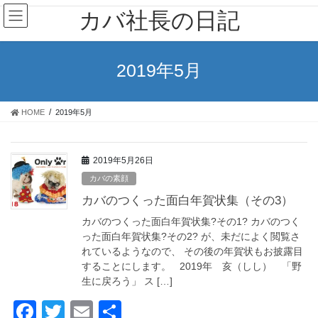
コ
ナ
カバ社長の日記
ン
ビ
テ
ゲ
ン
ー
ツ
シ
2019年5月
に
ョ
移
ン
動
に
HOME
2019年5月
移
動
2019年5月26日
カバの素顔
カバのつくった面白年賀状集（その3）
カバのつくった面白年賀状集?その1? カバのつく
った面白年賀状集?その2? が、未だによく閲覧さ
れているようなので、 その後の年賀状もお披露目
することにします。 2019年 亥（しし） 「野
生に戻ろう」 ス […]
F
T
E
共