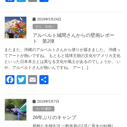
a
wi
m
有
c
tt
ail
2019年5月24日
e
er
ひと、出会い
b
アルベルト城間さんからの壁画レポー
o
ト 第2弾
o
またまた、沖縄のアルベルトさんから便りが届きました。 沖縄っ
てアートが熱いですね。 もともと琉球王朝の文化やアメリカ文化
k
といった日本本土とは異なる文化や風土があるのでしょうか。 い
や、アルベルトさんが熱いんですね。 アー […]
F
T
E
共
a
wi
m
有
c
tt
ail
2019年5月7日
e
er
カバの素顔
b
26年ぶりのキャンプ
o
新鮮な夫婦生活 一昨年前の7月に長女が結婚し、