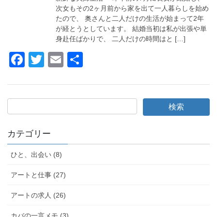
o
次女もその2ヶ月前から家を出て一人暮らしを始め
たので、 奥さんと二人だけの生活が始まって2年
k
が経とうとしています。 結婚当初は私が出張や単
身赴任ばかりで、 二人だけの時間はと […]
F
T
E
共
a
wi
m
有
c
tt
ail
e
er
b
o
カテゴリー
o
ひと、出会い (8)
k
アートと仕事 (27)
アートの求人 (26)
カバの一言メモ (3)