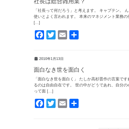
社長は総合雑用業？
b
o
「社長って何だろう」と考えます。 キャプテン。 
使いとよく言われます。 本来のマネジメント業務の
o
[…]
k
F
T
E
共
a
wi
m
有
c
tt
ail
2010年1月13日
e
er
面白なき世を面白く
b
o
「面白なき世を面白く」 たしか高杉晋作の言葉です
るのは自由自在です。 世の中がどうであれ、自分の
o
って面 […]
k
F
T
E
共
a
wi
m
有
c
tt
ail