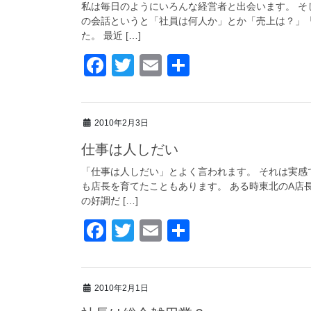
o
私は毎日のようにいろんな経営者と出会います。 そ
の会話というと「社員は何人か」とか「売上は？」
o
た。 最近 […]
k
F
T
E
共
a
wi
m
有
c
tt
ail
2010年2月3日
e
er
仕事は人しだい
b
o
「仕事は人しだい」とよく言われます。 それは実感
も店長を育てたこともあります。 ある時東北のA店
o
の好調だ […]
k
F
T
E
共
a
wi
m
有
c
tt
ail
2010年2月1日
e
er