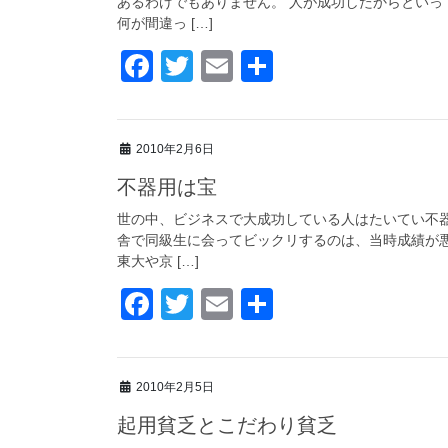
あるわけでもありません。 人が成功したからといっ
o
何が間違っ […]
k
F
T
E
共
a
wi
m
有
c
tt
ail
2010年2月6日
e
er
不器用は宝
b
o
世の中、ビジネスで大成功している人はたいてい不器
舎で同級生に会ってビックリするのは、当時成績が
o
東大や京 […]
k
F
T
E
共
a
wi
m
有
c
tt
ail
2010年2月5日
e
er
起用貧乏とこだわり貧乏
b