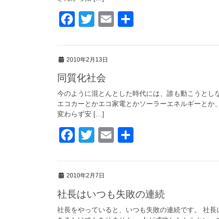
k
F
T
E
共
a
wi
m
有
c
tt
ail
2010年2月13日
e
er
同質化社会
b
o
今のように混とんとした時代には、誰も動こうとしな
エコカーとかエコ家電とかソーラーエネルギーとか
o
変わらず安 […]
k
F
T
E
共
a
wi
m
有
c
tt
ail
2010年2月7日
e
er
社長はいつも失敗の連続
b
o
社長をやっていると、いつも失敗の連続です。 社