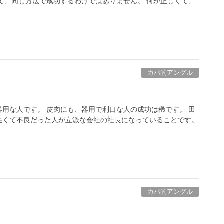
て、同じ方法で成功するわけではありません。 何が正しくて、
カバ的アングル
用な人です。 皮肉にも、器用で利口な人の成功は稀です。 田
悪くて不良だった人が立派な会社の社長になっていることです。
カバ的アングル