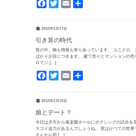
F
T
E
共
a
wi
m
有
c
tt
ail
2010年2月17日
e
er
引き算の時代
b
o
世の中、物も情報も有り余っています。 ユニクロ、
ばかりが目につきます。 建て売りとマンションの売
o
ロでジ […]
k
F
T
E
共
a
wi
m
有
c
tt
ail
2010年2月15日
e
er
娘とデート？
b
o
今日は夕方から後楽園ホールにボクシングの試合を見
スゴイ迫力があるんでしょうね。 実はかつての世
o
さんから招 […]