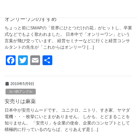
2010年5月10日
e
er
カバ的アングル
b
オンリーワンのすすめ
o
ちょっと前にSMAPの「世界にひとつだけの花」がヒットし、卒業
o
式などでもよく歌われました。 日本中で「オンリーワン」という
言葉が飛び交っています。 経営セミナーなどに行くと経営コンサ
k
ルタントの先生が「これからはオンリーワ […]
F
T
E
共
a
wi
m
有
c
tt
ail
2010年5月9日
e
er
カバ的アングル
b
安売りは麻薬
o
日本中が安売りムードです。 ユニクロ、ニトリ、すき家、ヤマダ
o
電機・・・枚挙にいとまがありません。 しかも、とどまることを
知りません。 「安売り」を企業の使命、企業のコンセプトとして
k
積極的に行っているのならば、とりあえず是 […]