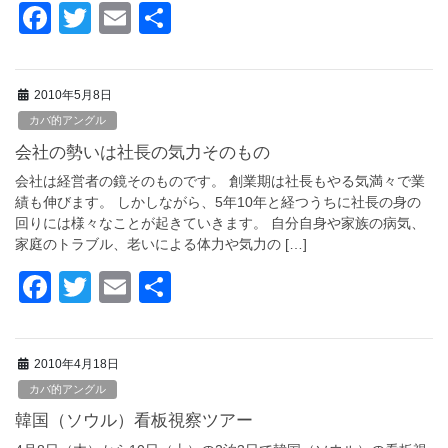
F
T
E
共
a
wi
m
有
c
tt
ail
2010年5月8日
e
er
カバ的アングル
b
会社の勢いは社長の気力そのもの
o
会社は経営者の鏡そのものです。 創業期は社長もやる気満々で業
o
績も伸びます。 しかしながら、5年10年と経つうちに社長の身の
回りには様々なことが起きていきます。 自分自身や家族の病気、
k
家庭のトラブル、老いによる体力や気力の […]
F
T
E
共
a
wi
m
有
c
tt
ail
2010年4月18日
e
er
カバ的アングル
b
韓国（ソウル）看板視察ツアー
o