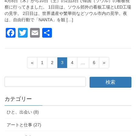
4月8日（木）から10日（土）の2泊3日で韓国（ソウル）の看板視
o
察に行ってきました。 1日目は、ソウル郊外の看板工場とLED工場
の見学。 2日目は、世界遺産や繁華街などソウル市内の見学。夜
k
は、自由行動で「NANTA」を観 […]
F
T
E
共
a
wi
m
有
c
tt
ail
e
er
投
ペ
ペ
ペ
ペ
ペ
«
1
2
3
4
…
6
»
b
ー
ー
ー
ー
ー
稿
ジ
ジ
ジ
ジ
ジ
o
ナ
o
ビ
k
カテゴリー
ゲ
ー
ひと、出会い (8)
シ
アートと仕事 (27)
ョ