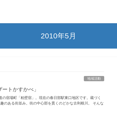
2010年5月
地域活動
ザートかすかべ」
街道の宿場町「粕壁宿」。現在の春日部駅東口地区です。蔵づく
ど趣のある街並み。街の中心部を貫くのどかな古利根川。 そんな