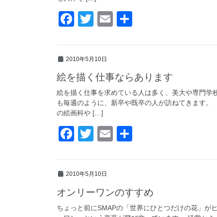
k
F
T
E
共
a
wi
m
有
c
tt
ail
2010年5月10日
e
er
絵を描く仕事ならあります
b
o
絵を描く仕事を求めている人は多く、美大や専門学
も毎週のように、新卒や既卒の人が訪ねてきます。 
o
の絵画科や […]
k
F
T
E
共
a
wi
m
有
c
tt
ail
2010年5月10日
e
er
オンリーワンのすすめ
b
o
ちょっと前にSMAPの「世界にひとつだけの花」が