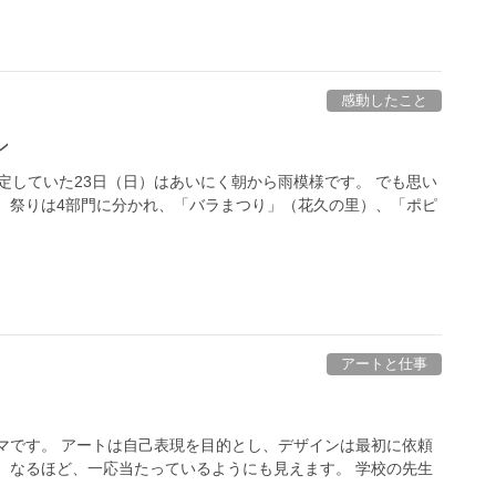
感動したこと
ン
が予定していた23日（日）はあいにく朝から雨模様です。 でも思い
 祭りは4部門に分かれ、「バラまつり」（花久の里）、「ポピ
アートと仕事
マです。 アートは自己表現を目的とし、デザインは最初に依頼
 なるほど、一応当たっているようにも見えます。 学校の先生