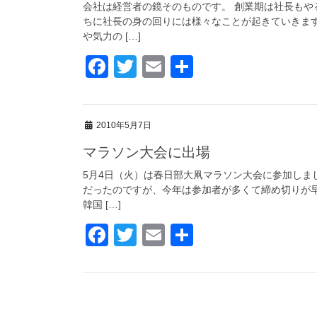
o
会社は経営者の鏡そのものです。 創業期は社長もや
ちに社長の身の回りには様々なことが起きていきま
o
や気力の […]
k
F
T
E
共
a
wi
m
有
c
tt
ail
2010年5月7日
e
er
マラソン大会に出場
b
o
5月4日（火）は春日部大凧マラソン大会に参加しまし
だったのですが、今年は参加者が多くて締め切りが
o
韓国 […]
k
F
T
E
共
a
wi
m
有
c
tt
ail
e
er