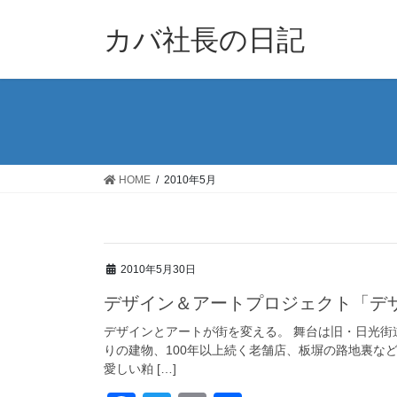
コ
ナ
ン
ビ
カバ社長の日記
テ
ゲ
ン
ー
ツ
シ
に
ョ
移
ン
動
に
移
HOME
2010年5月
動
2010年5月30日
デザイン＆アートプロジェクト「デ
デザインとアートが街を変える。 舞台は旧・日光
りの建物、100年以上続く老舗店、板塀の路地裏な
愛しい粕 […]