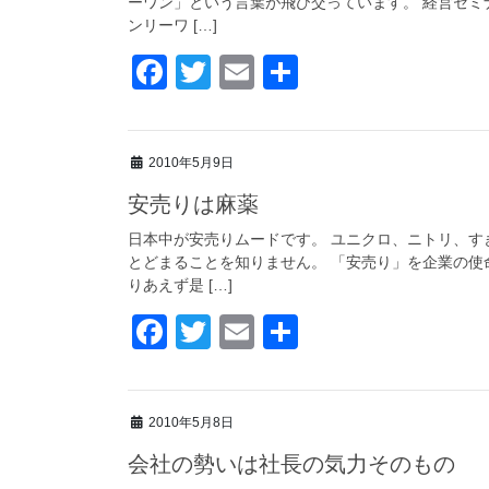
ーワン」という言葉が飛び交っています。 経営セ
o
ンリーワ […]
k
F
T
E
共
a
wi
m
有
c
tt
ail
2010年5月9日
e
er
安売りは麻薬
b
o
日本中が安売りムードです。 ユニクロ、ニトリ、す
とどまることを知りません。 「安売り」を企業の
o
りあえず是 […]
k
F
T
E
共
a
wi
m
有
c
tt
ail
2010年5月8日
e
er
会社の勢いは社長の気力そのもの
b