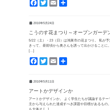
F
T
E
共
a
wi
m
有
c
tt
ail
2010年5月24日
e
er
こうのす花まつり～オープンガーデ
b
o
5/22（土）・23（日）は鴻巣市の花まつり。 私
きって、昼前頃から奥さんを誘って出かけることに。
o
[…]
k
F
T
E
共
a
wi
m
有
c
tt
ail
2010年5月11日
e
er
アートかデザインか
b
o
アートかデザインか。 よく学生たちが議論するテー
主から与えられた達成すべき課題や目標があるもの。
o
も大体そ […]