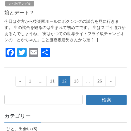
e
er
カバ的アングル
b
娘とデート？
o
今日は夕方から後楽園ホールにボクシングの試合を見に行きま
o
す。 生の試合を観るのは生まれて初めてです。 生はスゴイ迫力が
あるんでしょうね。 実はかつての世界ライトフライ級チャンピオ
k
ンの「とかちゃん」こと渡嘉敷勝男さんから招 […]
F
T
E
共
a
wi
m
有
c
tt
ail
e
er
投
ペ
ペ
ペ
ペ
ペ
«
1
…
11
12
13
…
26
»
b
ー
ー
ー
ー
ー
稿
ジ
ジ
ジ
ジ
ジ
o
ナ
o
ビ
k
カテゴリー
ゲ
ー
ひと、出会い (8)