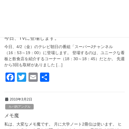
a
wi
m
有
c
tt
ail
2010年4月2日
e
er
地域活動
b
今日、TVに登場します。
o
今日、4/2（金）のテレビ朝日の番組「スーパーJチャンネル
o
（16：53～19：00）に登場します。 登場するのは、ユニークな看
板と飲食店を紹介するコーナー（18：30～18：45）だとか。 先週
k
から3回も取材がありました […]
F
T
E
共
a
wi
m
有
c
tt
ail
2010年3月2日
e
er
カバ的アングル
b
メモ魔
o
私は、大変なメモ魔です。 月に大学ノート2冊位は使います。 ヒ