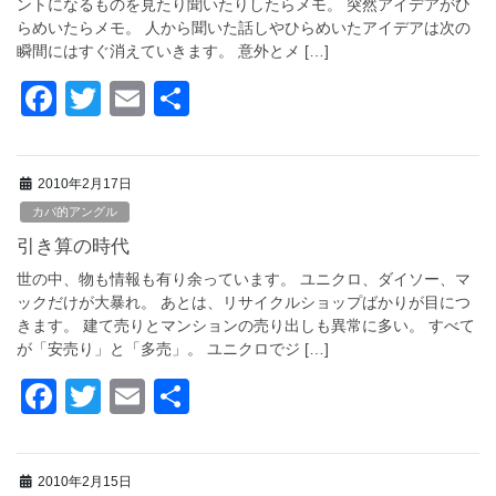
o
ントになるものを見たり聞いたりしたらメモ。 突然アイデアがひ
らめいたらメモ。 人から聞いた話しやひらめいたアイデアは次の
k
瞬間にはすぐ消えていきます。 意外とメ […]
F
T
E
共
a
wi
m
有
c
tt
ail
2010年2月17日
e
er
カバ的アングル
b
引き算の時代
o
世の中、物も情報も有り余っています。 ユニクロ、ダイソー、マ
o
ックだけが大暴れ。 あとは、リサイクルショップばかりが目につ
きます。 建て売りとマンションの売り出しも異常に多い。 すべて
k
が「安売り」と「多売」。 ユニクロでジ […]
F
T
E
共
a
wi
m
有
c
tt
ail
2010年2月15日