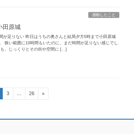
感動したこと
小田原城
間が足りない 昨日はうちの奥さんと結局夕方5時まで小田原城
。 狭い範囲に10時間もいたのに、まだ時間が足りない感じでし
も、じっくりとその街や空間に […]
ペ
ペ
ペ
3
…
26
»
ー
ー
ー
ジ
ジ
ジ