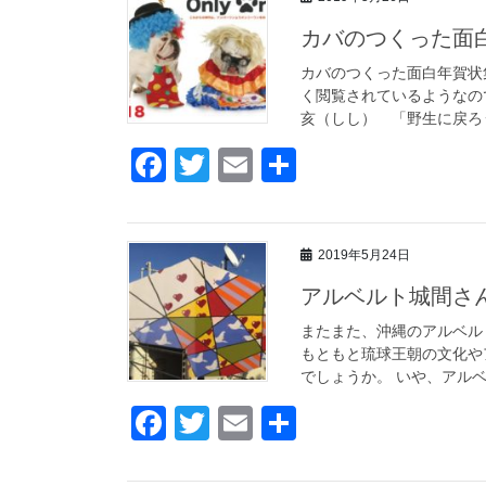
e
er
カバのつくった面
b
o
カバのつくった面白年賀状集
く閲覧されているようなの
o
亥（しし） 「野生に戻ろう」
k
F
T
E
共
a
wi
m
有
c
tt
ail
2019年5月24日
e
er
アルベルト城間さ
b
o
またまた、沖縄のアルベル
もともと琉球王朝の文化や
o
でしょうか。 いや、アルベ
k
F
T
E
共
a
wi
m
有