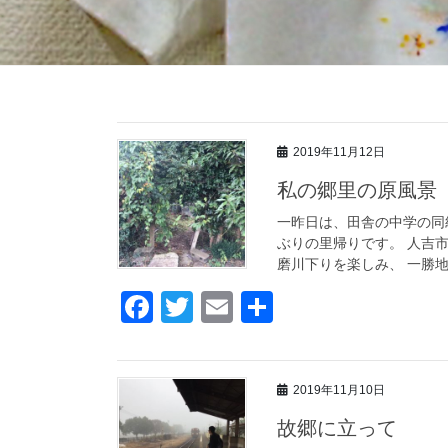
2019年11月12日
私の郷里の原風景
一昨日は、田舎の中学の同級
ぶりの里帰りです。 人吉
磨川下りを楽しみ、 一勝地
F
T
E
共
a
wi
m
有
c
tt
ail
2019年11月10日
e
er
故郷に立って
b