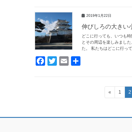
a
wi
m
有
c
tt
ail
2019年1月22日
e
er
伸びしろの大きい
b
o
どこに行っても、いつも時
とその周辺を楽しみました
o
た。 私たちはどこに行って
k
F
T
E
共
a
wi
m
有
c
tt
ail
e
er
投
ペ
«
1
2
b
ー
稿
o
ジ
ナ
o
k
ビ