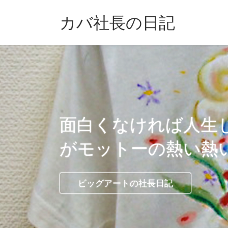
コ
ナ
ン
ビ
カバ社長の日記
テ
ゲ
ン
ー
ツ
シ
に
ョ
移
ン
動
に
移
動
面白くなければ人生
がモットーの熱い熱
ビッグアートの社長日記