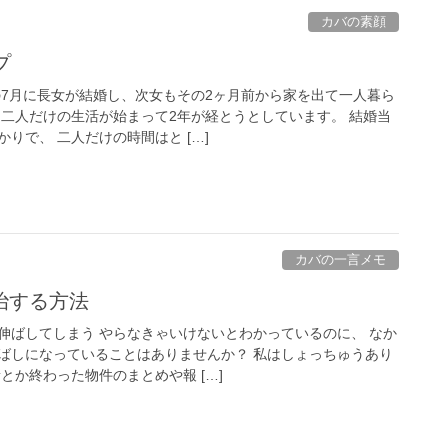
カバの素顔
プ
の7月に長女が結婚し、次女もその2ヶ月前から家を出て一人暮ら
と二人だけの生活が始まって2年が経とうとしています。 結婚当
りで、 二人だけの時間はと […]
カバの一言メモ
治する方法
伸ばしてしまう やらなきゃいけないとわかっているのに、 なか
ばしになっていることはありませんか？ 私はしょっちゅうあり
とか終わった物件のまとめや報 […]