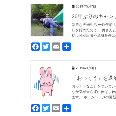
c
tt
ail
2019年5月7日
e
er
26年ぶりのキャン
b
o
新鮮な夫婦生活 一昨年前
しを始めたので、 奥さん
o
初は私が出張や単身赴任ばか
k
F
T
E
共
a
wi
m
有
c
tt
ail
2019年3月3日
e
er
「おっくう」を退
b
o
おっくうなことをついつい
なか気が乗らずに伸ばし伸
o
ます。 ホームページの更新
k
F
T
E
共