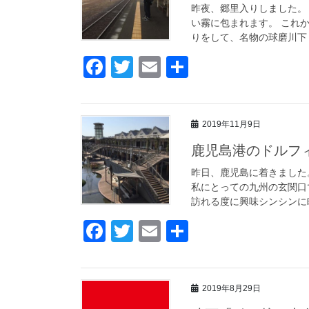
o
昨夜、郷里入りしました。
い霧に包まれます。 これ
o
りをして、名物の球磨川下り
k
F
T
E
共
a
wi
m
有
c
tt
ail
2019年11月9日
e
er
鹿児島港のドルフ
b
o
昨日、鹿児島に着きました
私にとっての九州の玄関口
o
訪れる度に興味シンシンに町
k
F
T
E
共
a
wi
m
有
c
tt
ail
2019年8月29日
e
er