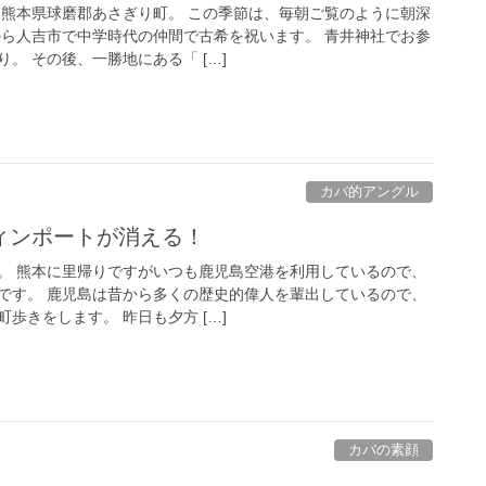
 熊本県球磨郡あさぎり町。 この季節は、毎朝ご覧のように朝深
から人吉市で中学時代の仲間で古希を祝います。 青井神社でお参
。 その後、一勝地にある「 […]
カバ的アングル
ィンポートが消える！
。 熊本に里帰りですがいつも鹿児島空港を利用しているので、
です。 鹿児島は昔から多くの歴史的偉人を輩出しているので、
歩きをします。 昨日も夕方 […]
カバの素顔