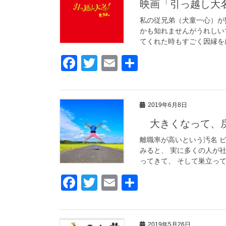
映画「引っ越し大
b
o
私の従兄弟（犬童一心）が監
かも知れませんがうれしい
o
てくれた時もすごく因縁を感
k
F
T
E
共
a
wi
m
有
c
tt
ail
2019年6月8日
e
er
大きくなって、
b
o
離職率が高いという汚名 
みると、 実に多くの人が
o
ってきて、 そして巣立って
k
F
T
E
共
a
wi
m
有
c
tt
ail
2019年5月26日